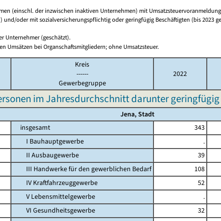
en (einschl. der inzwischen inaktiven Unternehmen) mit Umsatzsteuervoranmeldunge
 und/oder mit sozialversicherungspflichtig oder geringfügig Beschäftigten (bis 2023 ge
ger Unternehmer (geschätzt).
en Umsätzen bei Organschaftsmitgliedern; ohne Umsatzsteuer.
Kreis
------
2022
Gewerbegruppe
ersonen im Jahresdurchschnitt darunter geringfügig 
Jena, Stadt
insgesamt
343
I Bauhauptgewerbe
.
II Ausbaugewerbe
39
III Handwerke für den gewerblichen Bedarf
108
IV Kraftfahrzeuggewerbe
52
V Lebensmittelgewerbe
.
VI Gesundheitsgewerbe
32