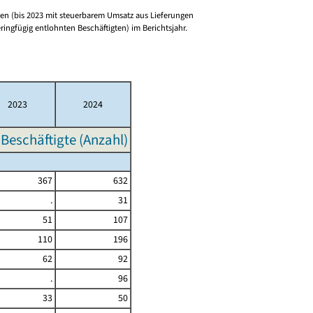
n (bis 2023 mit steuerbarem Umsatz aus Lieferungen
ringfügig entlohnten Beschäftigten) im Berichtsjahr.
2023
2024
Beschäftigte (Anzahl)
367
632
.
31
51
107
110
196
62
92
.
96
33
50