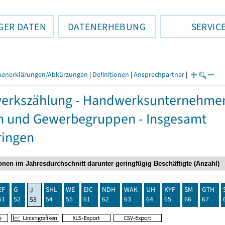
GER DATEN
DATENERHEBUNG
SERVIC
henerklärungen/Abkürzungen
|
Definitionen
|
Ansprechpartner
|
rkszählung - Handwerksunternehmen,
n und Gewerbegruppen - Insgesamt
ringen
EF
G
SHL
WE
EIC
NDH
WAK
UH
KYF
SM
GTH
J
51
52
54
55
61
62
63
64
65
66
67
53