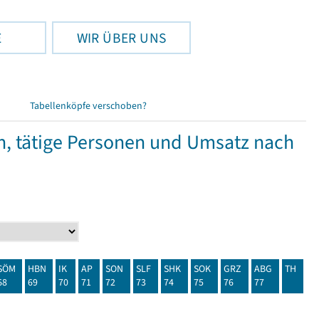
E
WIR ÜBER UNS
Tabellenköpfe verschoben?
 tätige Personen und Umsatz nach
SÖM
HBN
IK
AP
SON
SLF
SHK
SOK
GRZ
ABG
TH
68
69
70
71
72
73
74
75
76
77