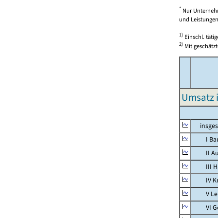
*
Nur Unternehm
und Leistungen)
1)
Einschl. täti
2)
Mit geschätzt
Umsatz 
insges
I Bauh
II Aus
III Han
IV Kra
V Lebe
VI Ges