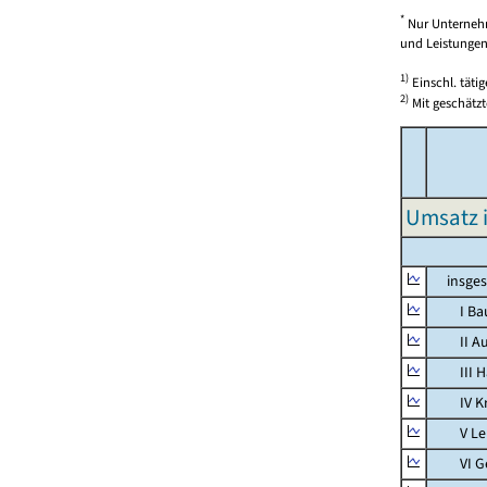
*
Nur Unternehm
und Leistungen)
1)
Einschl. täti
2)
Mit geschätzt
Umsatz 
insges
I Bauh
II Aus
III Han
IV Kra
V Lebe
VI Ges