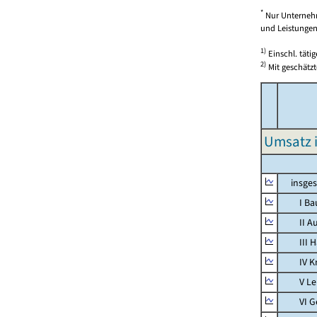
*
Nur Unternehm
und Leistungen)
1)
Einschl. täti
2)
Mit geschätzt
Umsatz 
insges
I Bauh
II Aus
III Han
IV Kra
V Lebe
VI Ges