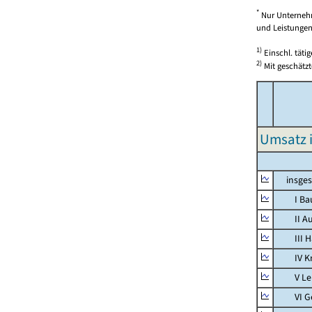
*
Nur Unternehm
und Leistungen)
1)
Einschl. täti
2)
Mit geschätzt
Umsatz 
insges
I Bauh
II Aus
III Han
IV Kra
V Lebe
VI Ges