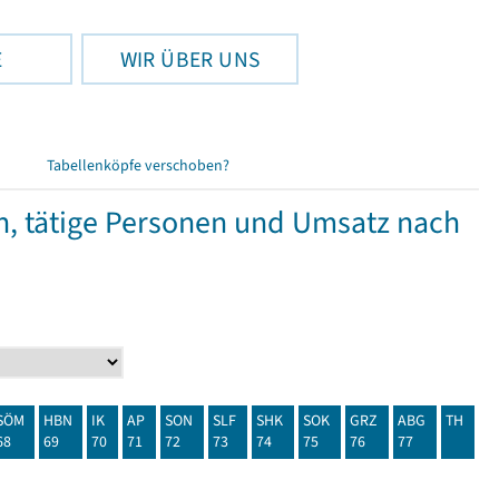
E
WIR ÜBER UNS
Tabellenköpfe verschoben?
 tätige Personen und Umsatz nach
SÖM
HBN
IK
AP
SON
SLF
SHK
SOK
GRZ
ABG
TH
68
69
70
71
72
73
74
75
76
77