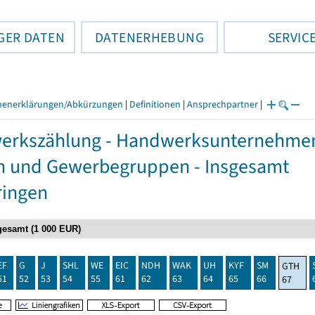
GER DATEN
DATENERHEBUNG
SERVIC
henerklärungen/Abkürzungen
|
Definitionen
|
Ansprechpartner
|
rkszählung - Handwerksunternehmen,
n und Gewerbegruppen - Insgesamt
ringen
EF
G
J
SHL
WE
EIC
NDH
WAK
UH
KYF
SM
GTH
51
52
53
54
55
61
62
63
64
65
66
67