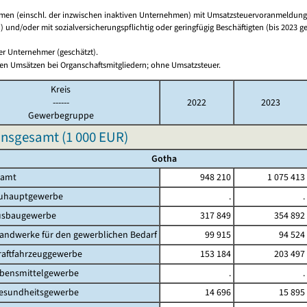
en (einschl. der inzwischen inaktiven Unternehmen) mit Umsatzsteuervoranmeldunge
 und/oder mit sozialversicherungspflichtig oder geringfügig Beschäftigten (bis 2023 ge
ger Unternehmer (geschätzt).
en Umsätzen bei Organschaftsmitgliedern; ohne Umsatzsteuer.
Kreis
------
2022
2023
Gewerbegruppe
insgesamt (
1 000 EUR
)
Gotha
amt
948 210
1 075 413
auptgewerbe
.
.
baugewerbe
317 849
354 892
dwerke für den gewerblichen Bedarf
99 915
94 524
ftfahrzeuggewerbe
153 184
203 497
nsmittelgewerbe
.
.
undheitsgewerbe
14 696
15 895