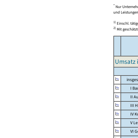
*
Nur Unternehm
und Leistungen)
1)
Einschl. täti
2)
Mit geschätzt
Umsatz 
insges
I Bauh
II Aus
III Han
IV Kra
V Lebe
VI Ges