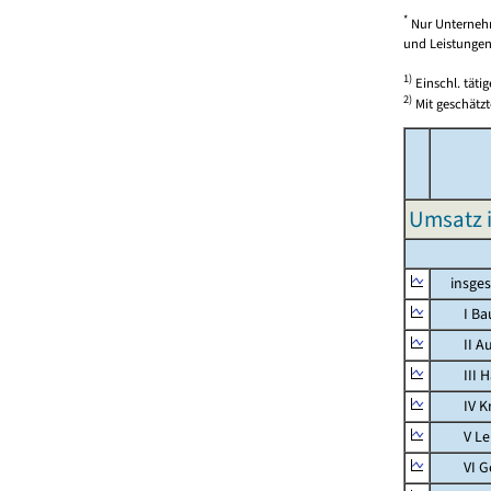
*
Nur Unternehm
und Leistungen)
1)
Einschl. täti
2)
Mit geschätzt
Umsatz 
insges
I Bauh
II Aus
III Han
IV Kra
V Lebe
VI Ges