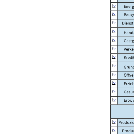
Energie
Bauge
Dienstl
Hande
Gastg
Verkehr
Kredit-
Grunds
Öff.Verw
Erziehu
Gesundhe
Erbr. v.
Produzie
Produzi