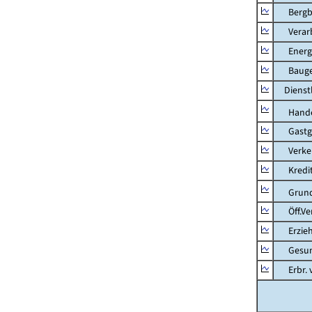
Bergbau
Verarb
Energie
Bauge
Dienstl
Hande
Gastg
Verkehr
Kredit-
Grunds
Öff.Verw
Erziehu
Gesundhe
Erbr. v.