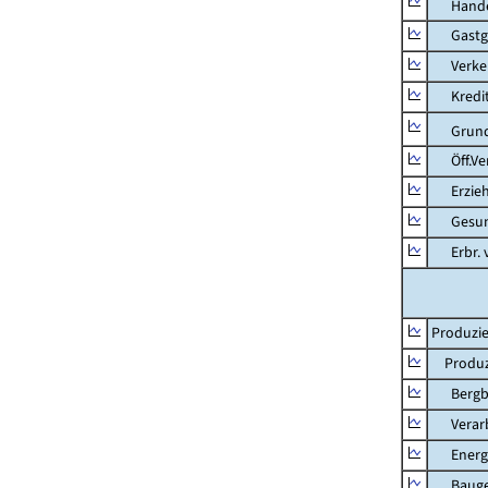
Hande
Gastg
Verkehr
Kredit-
Grunds
Öff.Verw
Erziehu
Gesundhe
Erbr. v.
Produzie
Produzi
Bergbau
Verarb
Energie
Bauge