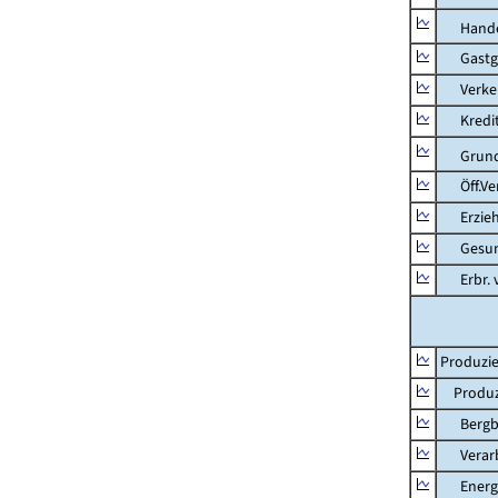
Hande
Gastg
Verkehr
Kredit-
Grunds
Öff.Verw
Erziehu
Gesundhe
Erbr. v.
Produzie
Produzi
Bergbau
Verarb
Energie