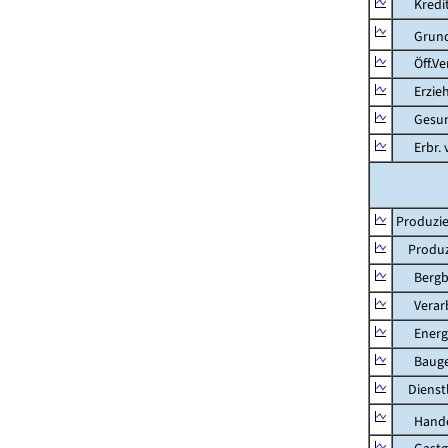
Kredit-
Grunds
Öff.Verw
Erziehu
Gesundhe
Erbr. v.
Produzie
Produzi
Bergbau
Verarb
Energie
Bauge
Dienstl
Hande