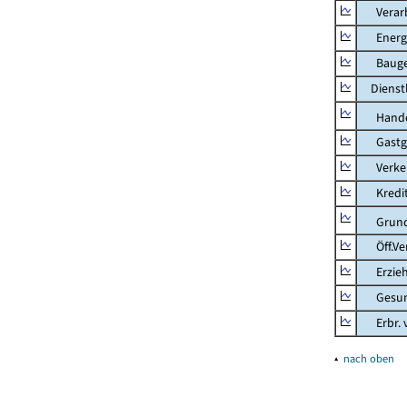
Verarb
Energie
Bauge
Dienstl
Hande
Gastg
Verkehr
Kredit-
Grunds
Öff.Verw
Erziehu
Gesundhe
Erbr. v.
▴
nach oben