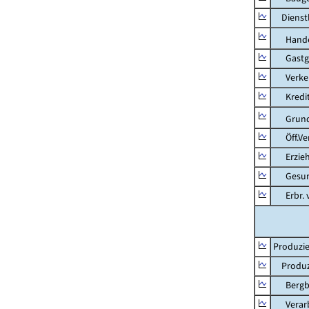
Dienstl
Hande
Gastg
Verkehr
Kredit-
Grunds
Öff.Verw
Erziehu
Gesundhe
Erbr. v.
Produzie
Produzi
Bergbau
Verarb