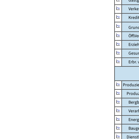
Gastg
Verkehr
Kredit-
Grunds
Öff.Verw
Erziehu
Gesundhe
Erbr. v.
Produzie
Produzi
Bergbau
Verarb
Energie
Bauge
Dienstl