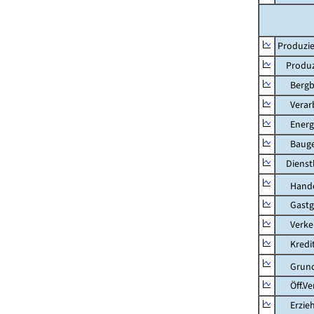
Produzie
Produzi
Bergbau
Verarb
Energie
Bauge
Dienstl
Hande
Gastg
Verkehr
Kredit-
Grunds
Öff.Verw
Erziehu