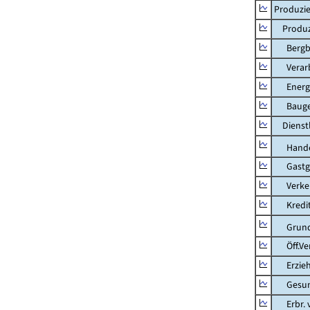
Produzie
Produzi
Bergbau
Verarb
Energie
Bauge
Dienstl
Hande
Gastg
Verkehr
Kredit-
Grunds
Öff.Verw
Erziehu
Gesundhe
Erbr. v.