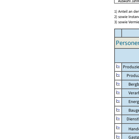
1) Anteil an d
2) sowie Insta
3) sowie Vermie
Persone
Produzie
Produzi
Bergbau
Verarb
Energie
Bauge
Dienstl
Hande
Gastg