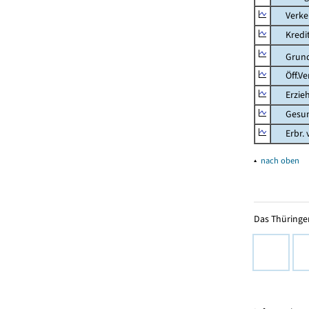
Verkehr
Kredit-
Grunds
Öff.Verw
Erziehu
Gesundhe
Erbr. v.
▴
nach oben
Das Thüringer