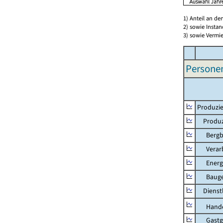
1) Anteil an d
2) sowie Insta
3) sowie Vermie
Persone
Produzie
Produzi
Bergbau
Verarb
Energie
Bauge
Dienstl
Hande
Gastg