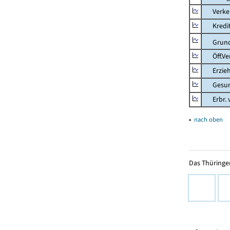
Verkehr
Kredit-
Grunds
Öff.Verw
Erziehu
Gesundhe
Erbr. v.
▴
nach oben
Das Thüringer