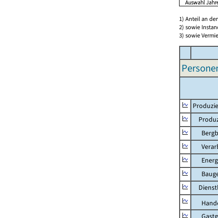
1) Anteil an d
2) sowie Insta
3) sowie Vermie
Persone
Produzie
Produzi
Bergbau
Verarb
Energie
Bauge
Dienstl
Hande
Gastg