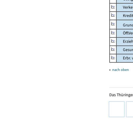
Verkehr
Kredit-
Grunds
Öff.Verw
Erziehu
Gesundhe
Erbr. v.
▴
nach oben
Das Thüringer