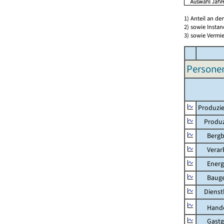
1) Anteil an d
2) sowie Insta
3) sowie Vermie
Persone
Produzie
Produzi
Bergbau
Verarb
Energie
Bauge
Dienstl
Hande
Gastg