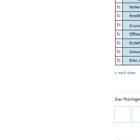
Verkehr
Kredit-
Grunds
Öff.Verw
Erziehu
Gesundhe
Erbr. v.
▴
nach oben
Das Thüringer