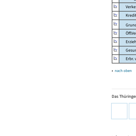
Verkehr
Kredit-
Grunds
Öff.Verw
Erziehu
Gesundhe
Erbr. v.
▴
nach oben
Das Thüringer