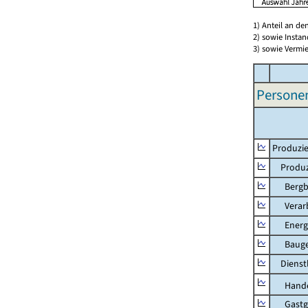
1) Anteil an d
2) sowie Insta
3) sowie Vermie
Persone
Produzie
Produzi
Bergbau
Verarb
Energie
Bauge
Dienstl
Hande
Gastg