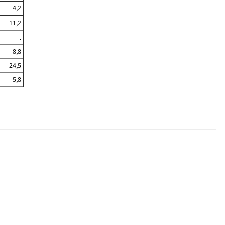
4,2
11,2
.
8,8
24,5
5,8