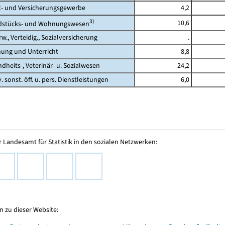
 und Versicherungsgewerbe
4,2
3)
10,6
tücks- und Wohnungswesen
., Verteidig., Sozialversicherung
.
ng und Unterricht
8,8
its-, Veterinär- u. Sozialwesen
24,2
 sonst. öff. u. pers. Dienstleistungen
6,0
 Landesamt für Statistik in den sozialen Netzwerken:
 zu dieser Website: