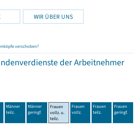
E
WIR ÜBER UNS
enköpfe verschoben?
tundenverdienste der Arbeitnehmer
Männer
Männer
Frauen
Frauen
Frauen
Frauen
teilz.
geringf.
vollz.
teilz.
geringf.
vollz. u.
teilz.