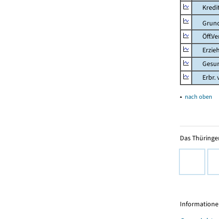
Kredit-
Grunds
Öff.Verw
Erziehu
Gesundhe
Erbr. v.
▴
nach oben
Das Thüringer
Informationen