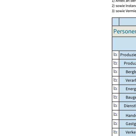
1) Anteil an d
2) sowie Insta
3) sowie Vermie
Persone
Produzie
Produzi
Bergbau
Verarb
Energie
Bauge
Dienstl
Hande
Gastg
Verkehr