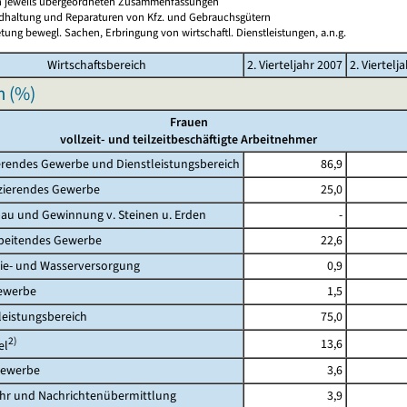
en jeweils übergeordneten Zusammenfassungen
ndhaltung und Reparaturen von Kfz. und Gebrauchsgütern
tung bewegl. Sachen, Erbringung von wirtschaftl. Dienstleistungen, a.n.g.
Wirtschaftsbereich
2. Vierteljahr 2007
2. Viertelj
n (%)
Frauen
vollzeit- und teilzeitbeschäftigte Arbeitnehmer
rendes Gewerbe und Dienstleistungsbereich
86,9
erendes Gewerbe
25,0
 und Gewinnung v. Steinen u. Erden
-
eitendes Gewerbe
22,6
- und Wasserversorgung
0,9
werbe
1,5
eistungsbereich
75,0
2)
13,6
l
ewerbe
3,6
 und Nachrichtenübermittlung
3,9