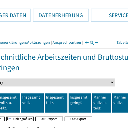
GER DATEN
DATENERHEBUNG
SERVIC
henerklärungen/Abkürzungen
|
Ansprechpartner
|
Tabell
chnittliche Arbeitszeiten und Bruttos
ringen
Insgesamt
Insgesamt
Insgesamt
Insgesamt
Männer
Männer
vollz. u.
vollz.
teilz.
geringf.
vollz. u.
vollz.
teilz.
teilz.