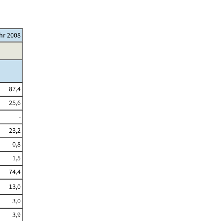
ahr 2008
87,4
25,6
-
23,2
0,8
1,5
74,4
13,0
3,0
3,9