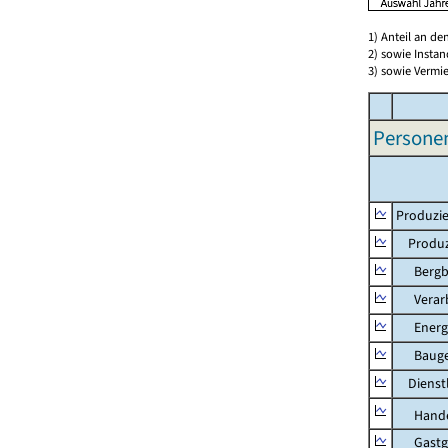
1) Anteil an d
2) sowie Insta
3) sowie Vermie
Persone
Produzie
Produzi
Bergbau
Verarb
Energie
Bauge
Dienstl
Hande
Gastg