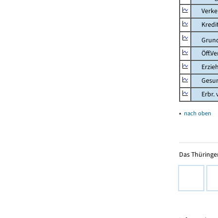
Verkehr
Kredit-
Grunds
Öff.Verw
Erziehu
Gesundhe
Erbr. v.
▴
nach oben
Das Thüringer