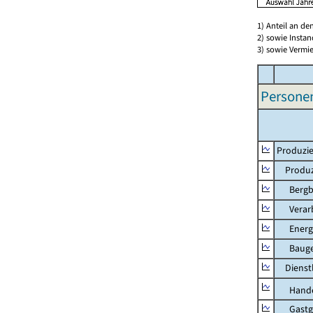
1) Anteil an d
2) sowie Insta
3) sowie Vermie
Persone
Produzie
Produzi
Bergbau
Verarb
Energie
Bauge
Dienstl
Hande
Gastg