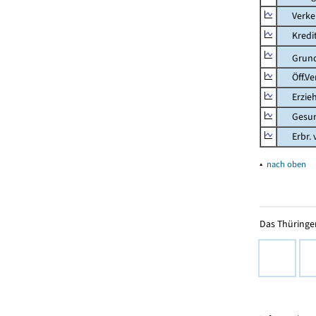
Verkehr
Kredit-
Grunds
Öff.Verw
Erziehu
Gesundhe
Erbr. v.
▴
nach oben
Das Thüringer