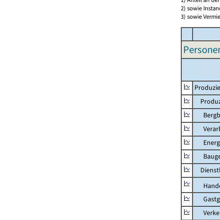
2) sowie Insta
3) sowie Vermie
Persone
Produzie
Produzi
Bergbau
Verarb
Energie
Bauge
Dienstl
Hande
Gastg
Verkehr