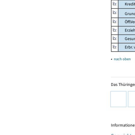
Kredit-
Grunds
Öff.Verw
Erziehu
Gesundhe
Erbr. v.
▴
nach oben
Das Thüringer
Informationen