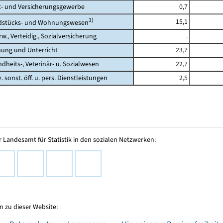
 und Versicherungsgewerbe
0,7
3)
15,1
tücks- und Wohnungswesen
., Verteidig., Sozialversicherung
.
ng und Unterricht
23,7
its-, Veterinär- u. Sozialwesen
22,7
 sonst. öff. u. pers. Dienstleistungen
2,5
 Landesamt für Statistik in den sozialen Netzwerken:
 zu dieser Website: