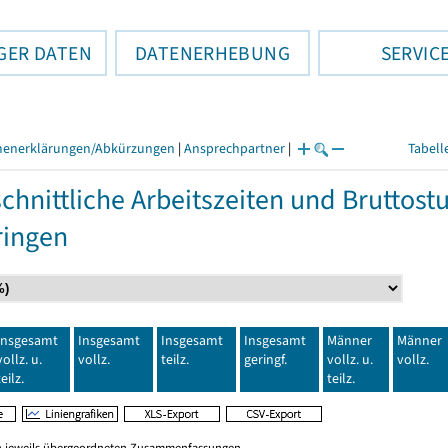
GER DATEN
DATENERHEBUNG
SERVIC
henerklärungen/Abkürzungen
|
Ansprechpartner
|
Tabell
chnittliche Arbeitszeiten und Bruttos
ringen
Insgesamt
Insgesamt
Insgesamt
Insgesamt
Männer
Männer
vollz. u.
vollz.
teilz.
geringf.
vollz. u.
vollz.
teilz.
teilz.
en jeweils übergeordneten Zusammenfassungen