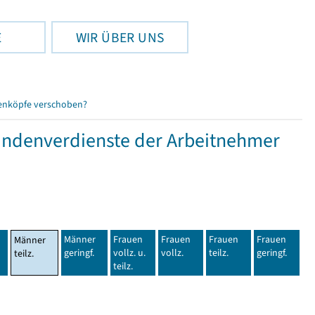
E
WIR ÜBER UNS
enköpfe verschoben?
tundenverdienste der Arbeitnehmer
Männer
Frauen
Frauen
Frauen
Frauen
Männer
geringf.
vollz. u.
vollz.
teilz.
geringf.
teilz.
teilz.