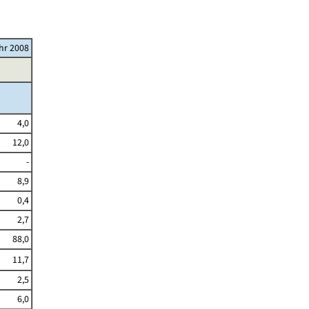
ahr 2008
4,0
12,0
-
8,9
0,4
2,7
88,0
11,7
2,5
6,0