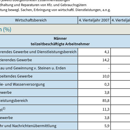
ndhaltung und Reparaturen von Kfz. und Gebrauchsgütern
tung bewegl. Sachen, Erbringung von wirtschaftl. Dienstleistungen, a.n.g.
Wirtschaftsbereich
4. Vierteljahr 2007
4. Viertelj
n (%)
Männer
teilzeitbeschäftigte Arbeitnehmer
rendes Gewerbe und Dienstleistungsbereich
4,1
erendes Gewerbe
14,2
 und Gewinnung v. Steinen u. Erden
-
eitendes Gewerbe
10,0
- und Wasserversorgung
0,3
werbe
3,8
eistungsbereich
85,8
2)
11,3
l
ewerbe
3,8
 und Nachrichtenübermittlung
5,9