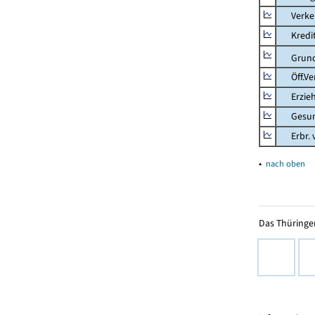
Verkehr
Kredit-
Grunds
Öff.Verw
Erziehu
Gesundhe
Erbr. v.
▴
nach oben
Das Thüringer