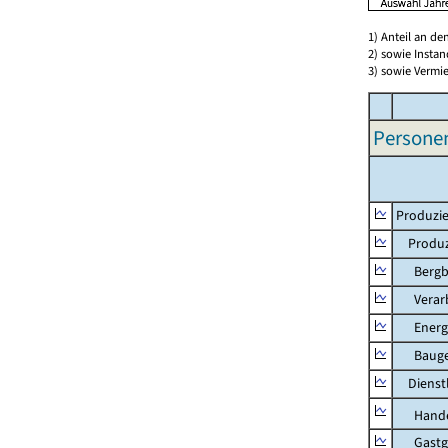
1) Anteil an d
2) sowie Insta
3) sowie Vermie
Persone
Produzie
Produzi
Bergbau
Verarb
Energie
Bauge
Dienstl
Hande
Gastg