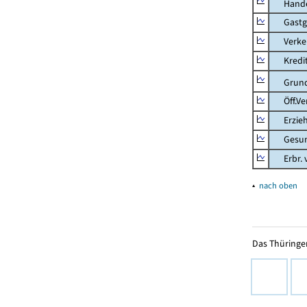
Hande
Gastg
Verkehr
Kredit-
Grunds
Öff.Verw
Erziehu
Gesundhe
Erbr. v.
▴
nach oben
Das Thüringer