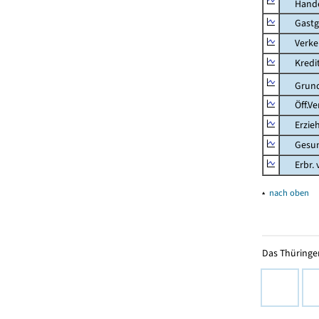
Hande
Gastg
Verkehr
Kredit-
Grunds
Öff.Verw
Erziehu
Gesundhe
Erbr. v.
▴
nach oben
Das Thüringer