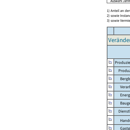
1) Anteil an d
2) sowie Insta
3) sowie Vermie
Verände
Produzie
Produzi
Bergbau
Verarb
Energie
Bauge
Dienstl
Hande
Gastg