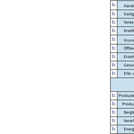
Hande
Gastg
Verkehr
Kredit-
Grunds
Öff.Verw
Erziehu
Gesundhe
Erbr. v.
Produzie
Produzi
Bergbau
Verarb
Energie