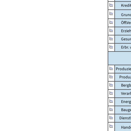
Kredit-
Grunds
Öff.Verw
Erziehu
Gesundhe
Erbr. v.
Produzie
Produzi
Bergbau
Verarb
Energie
Bauge
Dienstl
Hande