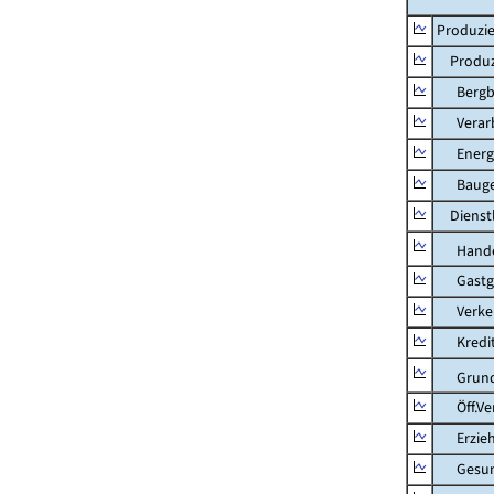
Produzie
Produzi
Bergbau
Verarb
Energie
Bauge
Dienstl
Hande
Gastg
Verkehr
Kredit-
Grunds
Öff.Verw
Erziehu
Gesundhe