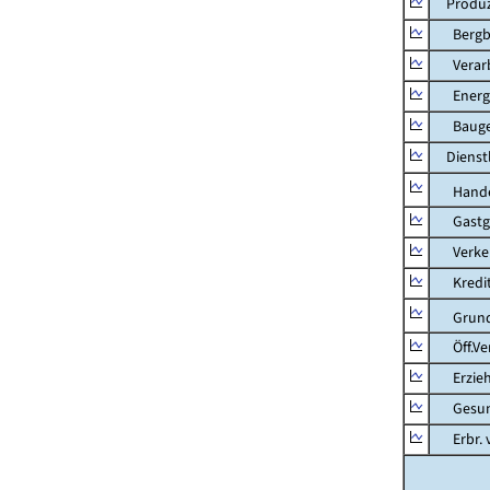
Produzi
Bergbau
Verarb
Energie
Bauge
Dienstl
Hande
Gastg
Verkehr
Kredit-
Grunds
Öff.Verw
Erziehu
Gesundhe
Erbr. v.