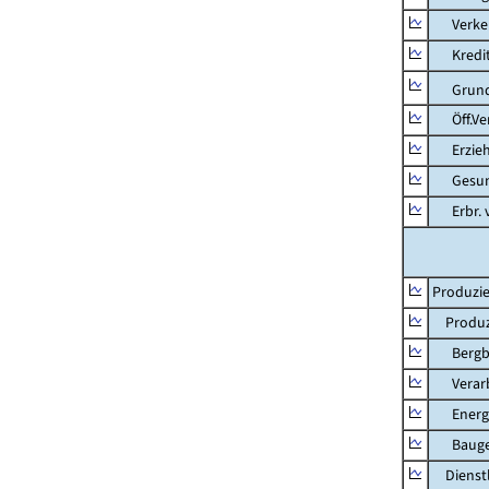
Verkehr
Kredit-
Grunds
Öff.Verw
Erziehu
Gesundhe
Erbr. v.
Produzie
Produzi
Bergbau
Verarb
Energie
Bauge
Dienstl