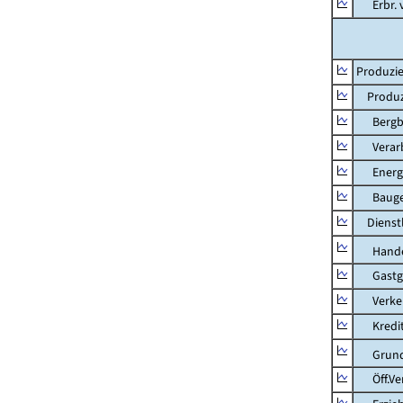
Erbr. v.
Produzie
Produzi
Bergbau
Verarb
Energie
Bauge
Dienstl
Hande
Gastg
Verkehr
Kredit-
Grunds
Öff.Verw