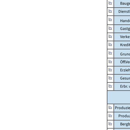
Bauge
Dienstl
Hande
Gastg
Verkehr
Kredit-
Grunds
Öff.Verw
Erziehu
Gesundhe
Erbr. v.
Produzie
Produzi
Bergbau