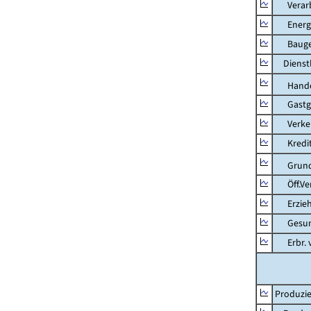
Verarb
Energie
Bauge
Dienstl
Hande
Gastg
Verkehr
Kredit-
Grunds
Öff.Verw
Erziehu
Gesundhe
Erbr. v.
Produzie