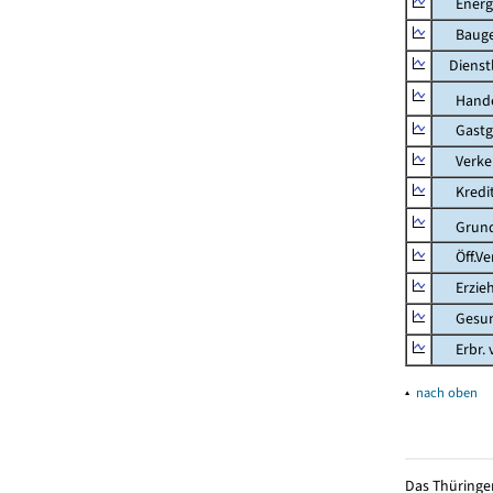
Energie
Bauge
Dienstl
Hande
Gastg
Verkehr
Kredit-
Grunds
Öff.Verw
Erziehu
Gesundhe
Erbr. v.
▴
nach oben
Das Thüringer