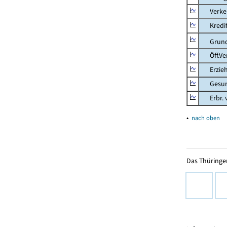
Verkehr
Kredit-
Grunds
Öff.Verw
Erziehu
Gesundhe
Erbr. v.
▴
nach oben
Das Thüringer