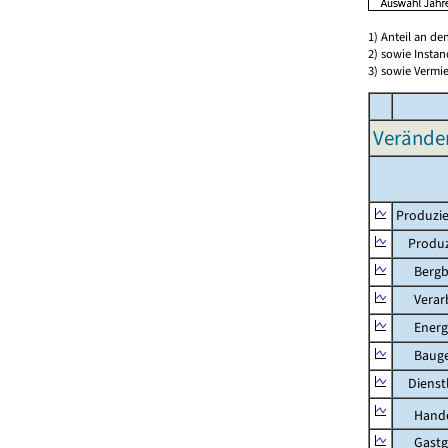
1) Anteil an d
2) sowie Insta
3) sowie Vermie
Verände
Produzie
Produzi
Bergbau
Verarb
Energie
Bauge
Dienstl
Hande
Gastg