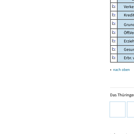
Verkehr
Kredit-
Grunds
Öff.Verw
Erziehu
Gesundhe
Erbr. v.
▴
nach oben
Das Thüringer