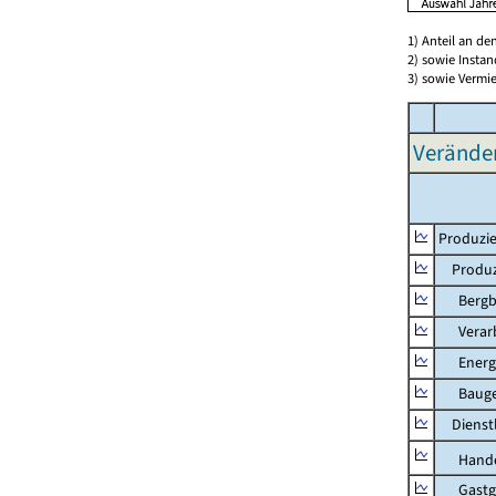
1) Anteil an d
2) sowie Insta
3) sowie Vermie
Verände
Produzie
Produzi
Bergbau
Verarb
Energie
Bauge
Dienstl
Hande
Gastg