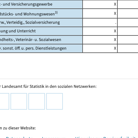
 und Versicherungsgewerbe
X
3)
X
tücks- und Wohnungswesen
., Verteidig., Sozialversicherung
.
ng und Unterricht
X
its-, Veterinär- u. Sozialwesen
X
 sonst. öff. u. pers. Dienstleistungen
X
 Landesamt für Statistik in den sozialen Netzwerken:
 zu dieser Website: