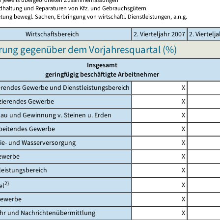
ndhaltung und Reparaturen von Kfz. und Gebrauchsgütern
tung bewegl. Sachen, Erbringung von wirtschaftl. Dienstleistungen, a.n.g.
Wirtschaftsbereich
2. Vierteljahr 2007
2. Viertelj
rung gegenüber dem Vorjahresquartal (%)
Insgesamt
geringfügig beschäftigte Arbeitnehmer
rendes Gewerbe und Dienstleistungsbereich
X
erendes Gewerbe
X
 und Gewinnung v. Steinen u. Erden
X
eitendes Gewerbe
X
- und Wasserversorgung
X
werbe
X
eistungsbereich
X
2)
X
l
ewerbe
X
 und Nachrichtenübermittlung
X