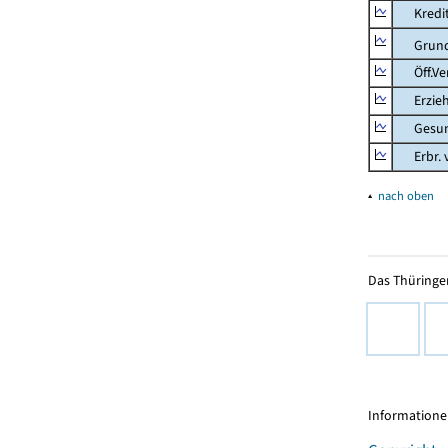
Kredit-
Grunds
Öff.Verw
Erziehu
Gesundhe
Erbr. v.
▴
nach oben
Das Thüringer
Informationen