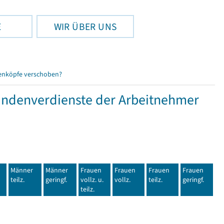
E
WIR ÜBER UNS
enköpfe verschoben?
tundenverdienste der Arbeitnehmer
Männer
Männer
Frauen
Frauen
Frauen
Frauen
teilz.
geringf.
vollz. u.
vollz.
teilz.
geringf.
teilz.