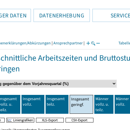
GER DATEN
DATENERHEBUNG
SERVIC
henerklärungen/Abkürzungen
|
Ansprechpartner
|
Tabell
chnittliche Arbeitszeiten und Bruttos
ringen
Insgesamt
Insgesamt
Insgesamt
Männer
Männer
Insgesamt
vollz. u.
vollz.
teilz.
vollz. u.
vollz.
geringf.
teilz.
teilz.
en jeweils übergeordneten Zusammenfassungen