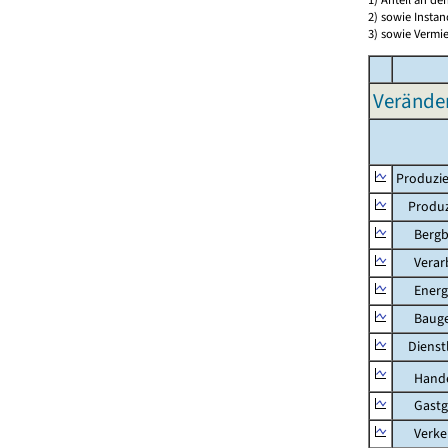
2) sowie Insta
3) sowie Vermie
Verände
Produzie
Produzi
Bergbau
Verarb
Energie
Bauge
Dienstl
Hande
Gastg
Verkehr