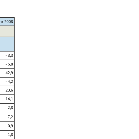
ahr 2008
- 3,3
- 5,8
42,9
- 4,2
23,6
- 14,1
- 2,8
- 7,2
- 0,9
- 1,8