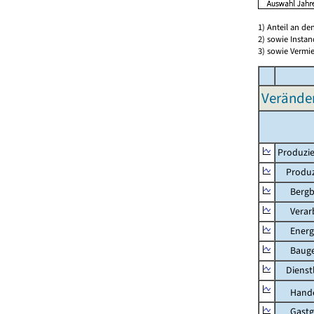
1) Anteil an d
2) sowie Insta
3) sowie Vermie
Verände
Produzie
Produzi
Bergbau
Verarb
Energie
Bauge
Dienstl
Hande
Gastg