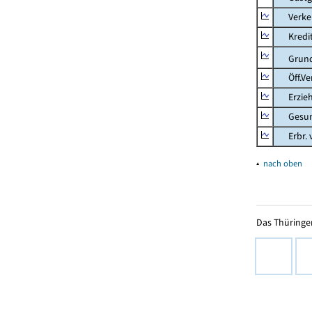
Verkehr
Kredit-
Grunds
Öff.Verw
Erziehu
Gesundhe
Erbr. v.
▴
nach oben
Das Thüringer