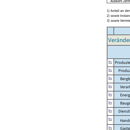
1) Anteil an d
2) sowie Insta
3) sowie Vermie
Verände
Produzie
Produzi
Bergbau
Verarb
Energie
Bauge
Dienstl
Hande
Gastg