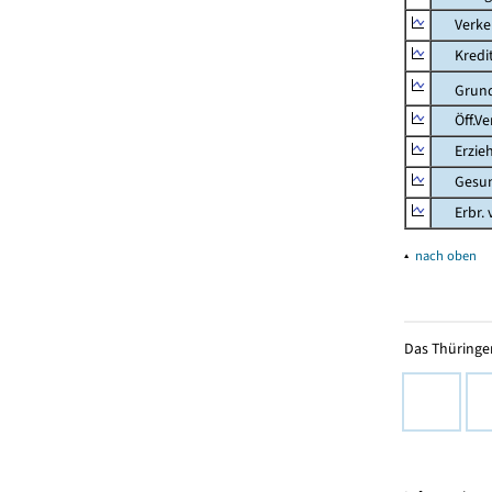
Verkehr
Kredit-
Grunds
Öff.Verw
Erziehu
Gesundhe
Erbr. v.
▴
nach oben
Das Thüringer