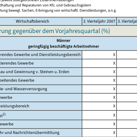
ndhaltung und Reparaturen von Kfz. und Gebrauchsgütern
tung bewegl. Sachen, Erbringung von wirtschaftl. Dienstleistungen, a.n.g.
Wirtschaftsbereich
3. Vierteljahr 2007
3. Viertelj
rung gegenüber dem Vorjahresquartal (%)
Männer
geringfügig beschäftigte Arbeitnehmer
rendes Gewerbe und Dienstleistungsbereich
X
erendes Gewerbe
X
 und Gewinnung v. Steinen u. Erden
X
eitendes Gewerbe
X
- und Wasserversorgung
X
werbe
X
eistungsbereich
X
2)
X
l
ewerbe
X
 und Nachrichtenübermittlung
X