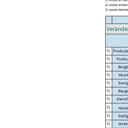
2) sowie Insta
3) sowie Vermie
Verände
Produzie
Produzi
Bergbau
Verarb
Energie
Bauge
Dienstl
Hande
Gastg
Verkehr