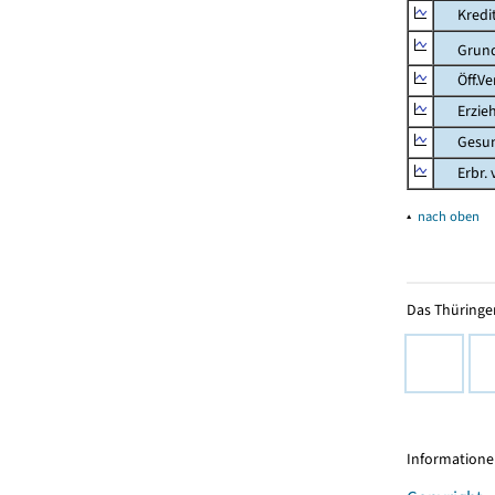
Kredit-
Grunds
Öff.Verw
Erziehu
Gesundhe
Erbr. v.
▴
nach oben
Das Thüringer
Informationen