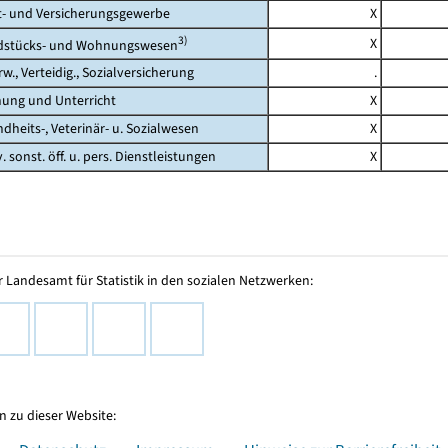
 und Versicherungsgewerbe
X
3)
X
tücks- und Wohnungswesen
., Verteidig., Sozialversicherung
.
ng und Unterricht
X
its-, Veterinär- u. Sozialwesen
X
 sonst. öff. u. pers. Dienstleistungen
X
 Landesamt für Statistik in den sozialen Netzwerken:
 zu dieser Website: