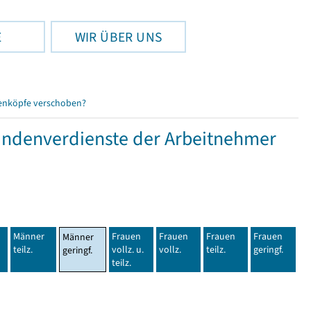
E
WIR ÜBER UNS
enköpfe verschoben?
tundenverdienste der Arbeitnehmer
Männer
Frauen
Frauen
Frauen
Frauen
Männer
teilz.
vollz. u.
vollz.
teilz.
geringf.
geringf.
teilz.