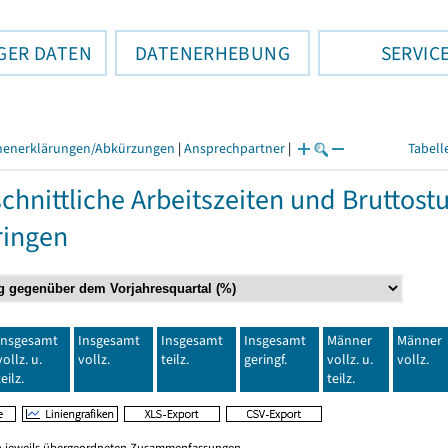
GER DATEN
DATENERHEBUNG
SERVIC
henerklärungen/Abkürzungen
|
Ansprechpartner
|
Tabell
chnittliche Arbeitszeiten und Bruttos
ringen
Insgesamt
Insgesamt
Insgesamt
Insgesamt
Männer
Männer
vollz. u.
vollz.
teilz.
geringf.
vollz. u.
vollz.
teilz.
teilz.
en jeweils übergeordneten Zusammenfassungen