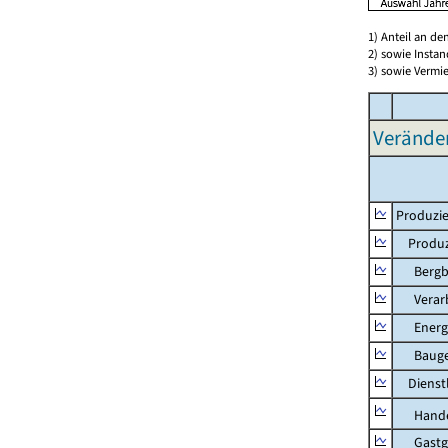
1) Anteil an d
2) sowie Insta
3) sowie Vermie
Verände
Produzie
Produzi
Bergbau
Verarb
Energie
Bauge
Dienstl
Hande
Gastg