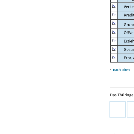
Verkehr
Kredit-
Grunds
Öff.Verw
Erziehu
Gesundhe
Erbr. v.
▴
nach oben
Das Thüringer