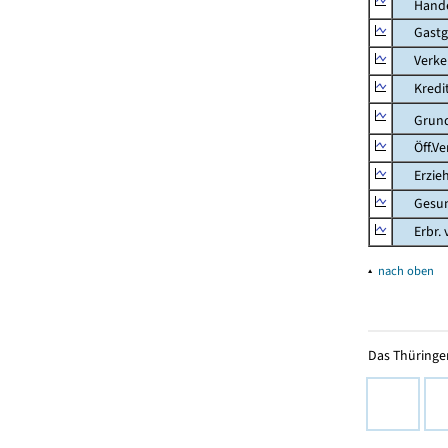
Hande
Gastg
Verkehr
Kredit-
Grunds
Öff.Verw
Erziehu
Gesundhe
Erbr. v.
▴
nach oben
Das Thüringer