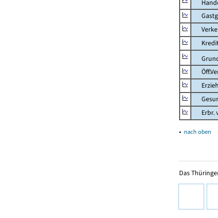
Hande
Gastg
Verkehr
Kredit-
Grunds
Öff.Verw
Erziehu
Gesundhe
Erbr. v.
▴
nach oben
Das Thüringer