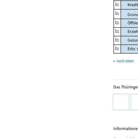
Kredit-
Grunds
Öff.Verw
Erziehu
Gesundhe
Erbr. v.
▴
nach oben
Das Thüringer
Informationen