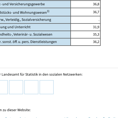
 und Versicherungsgewerbe
36,8
3)
36,7
tücks- und Wohnungswesen
., Verteidig., Sozialversicherung
.
ng und Unterricht
31,9
its-, Veterinär- u. Sozialwesen
35,3
 sonst. öff. u. pers. Dienstleistungen
36,2
 Landesamt für Statistik in den sozialen Netzwerken:
 zu dieser Website: