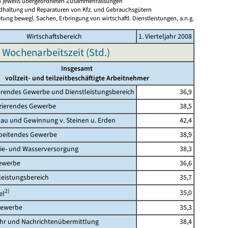
en jeweils übergeordneten Zusammenfassungen
ndhaltung und Reparaturen von Kfz. und Gebrauchsgütern
tung bewegl. Sachen, Erbringung von wirtschaftl. Dienstleistungen, a.n.g.
Wirtschaftsbereich
1. Vierteljahr 2008
 Wochenarbeitszeit (Std.)
Insgesamt
vollzeit- und teilzeitbeschäftigte Arbeitnehmer
rendes Gewerbe und Dienstleistungsbereich
36,9
erendes Gewerbe
38,5
 und Gewinnung v. Steinen u. Erden
42,4
eitendes Gewerbe
38,9
- und Wasserversorgung
38,3
werbe
36,6
eistungsbereich
35,7
2)
35,0
l
ewerbe
35,3
 und Nachrichtenübermittlung
38,4