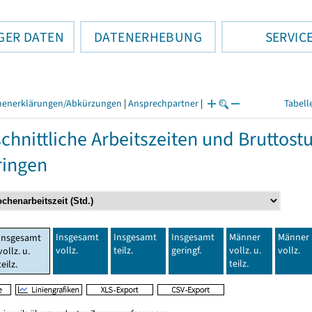
GER DATEN
DATENERHEBUNG
SERVIC
henerklärungen/Abkürzungen
|
Ansprechpartner
|
Tabell
chnittliche Arbeitszeiten und Bruttos
ringen
Insgesamt
Insgesamt
Insgesamt
Männer
Männer
Insgesamt
vollz.
teilz.
geringf.
vollz. u.
vollz.
vollz. u.
teilz.
teilz.