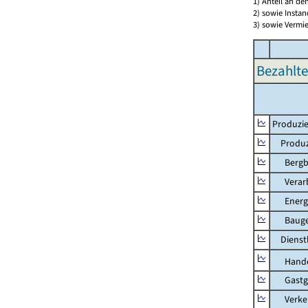
1) Anteil an d
2) sowie Insta
3) sowie Vermie
Bezahlte
Produzie
Produzi
Bergbau
Verarb
Energie
Bauge
Dienstl
Hande
Gastg
Verkehr