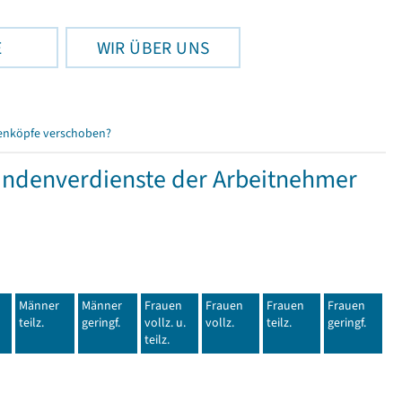
E
WIR ÜBER UNS
enköpfe verschoben?
tundenverdienste der Arbeitnehmer
Männer
Männer
Frauen
Frauen
Frauen
Frauen
teilz.
geringf.
vollz. u.
vollz.
teilz.
geringf.
teilz.