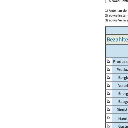
1) Anteil an d
2) sowie Insta
3) sowie Vermie
Bezahlte
Produzie
Produzi
Bergbau
Verarb
Energie
Bauge
Dienstl
Hande
Gastg