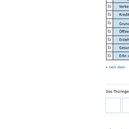
Verkehr
Kredit-
Grunds
Öff.Verw
Erziehu
Gesundhe
Erbr. v.
▴
nach oben
Das Thüringer