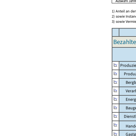
1) Anteil an d
2) sowie Insta
3) sowie Vermie
Bezahlte
Produzie
Produzi
Bergbau
Verarb
Energie
Bauge
Dienstl
Hande
Gastg