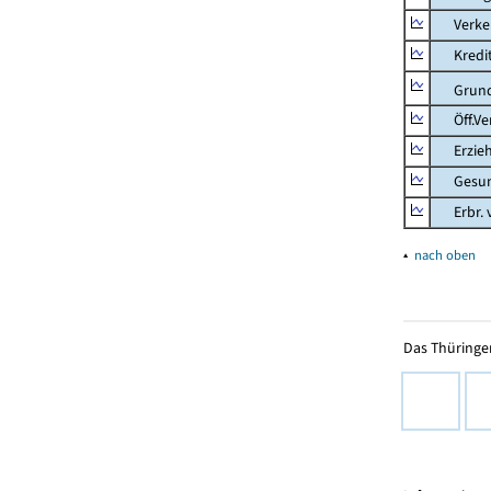
Verkehr
Kredit-
Grunds
Öff.Verw
Erziehu
Gesundhe
Erbr. v.
▴
nach oben
Das Thüringer