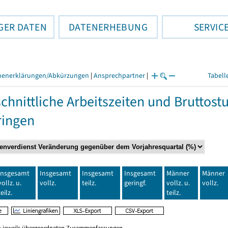
GER DATEN
DATENERHEBUNG
SERVIC
henerklärungen/Abkürzungen
|
Ansprechpartner
|
Tabell
chnittliche Arbeitszeiten und Bruttos
ringen
Insgesamt
Insgesamt
Insgesamt
Insgesamt
Männer
Männer
vollz. u.
vollz.
teilz.
geringf.
vollz. u.
vollz.
teilz.
teilz.
en jeweils übergeordneten Zusammenfassungen