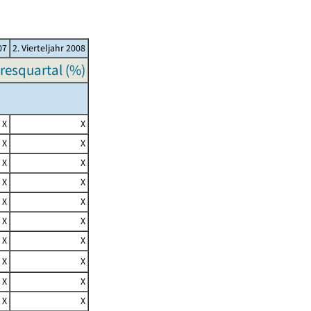
07
2. Vierteljahr 2008
resquartal (%)
X
X
X
X
X
X
X
X
X
X
X
X
X
X
X
X
X
X
X
X