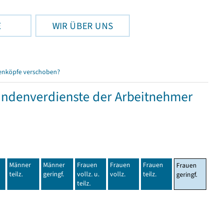
E
WIR ÜBER UNS
enköpfe verschoben?
tundenverdienste der Arbeitnehmer
Männer
Männer
Frauen
Frauen
Frauen
Frauen
teilz.
geringf.
vollz. u.
vollz.
teilz.
geringf.
teilz.