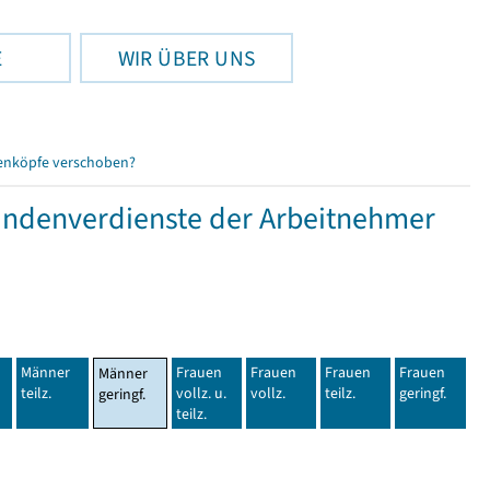
E
WIR ÜBER UNS
enköpfe verschoben?
tundenverdienste der Arbeitnehmer
Männer
Frauen
Frauen
Frauen
Frauen
Männer
teilz.
vollz. u.
vollz.
teilz.
geringf.
geringf.
teilz.