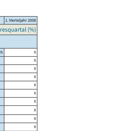
1. Vierteljahr 2008
resquartal (%)
ch
X
X
X
X
X
X
X
X
X
X