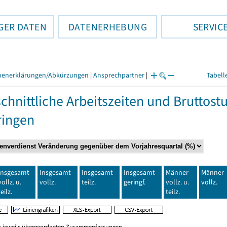
GER DATEN
DATENERHEBUNG
SERVIC
henerklärungen/Abkürzungen
|
Ansprechpartner
|
Tabell
chnittliche Arbeitszeiten und Bruttos
ringen
Insgesamt
Insgesamt
Insgesamt
Insgesamt
Männer
Männer
vollz. u.
vollz.
teilz.
geringf.
vollz. u.
vollz.
teilz.
teilz.
en jeweils übergeordneten Zusammenfassungen