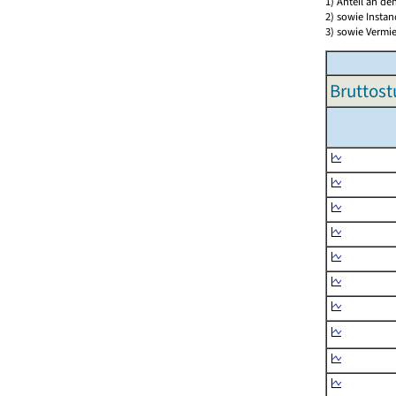
1) Anteil an d
2) sowie Insta
3) sowie Vermie
Bruttost