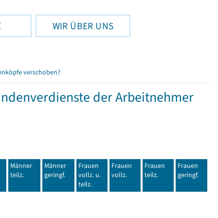
E
WIR ÜBER UNS
enköpfe verschoben?
tundenverdienste der Arbeitnehmer
Männer
Männer
Frauen
Frauen
Frauen
Frauen
teilz.
geringf.
vollz. u.
vollz.
teilz.
geringf.
teilz.