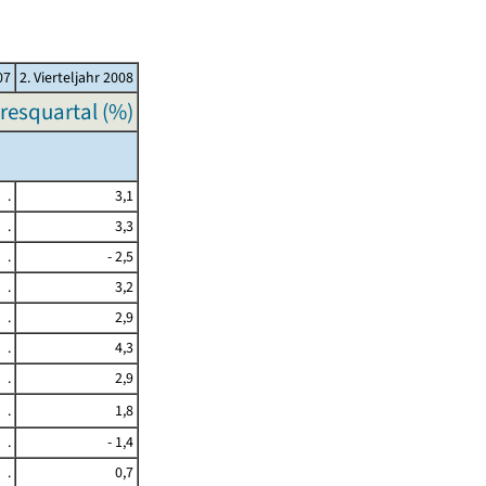
07
2. Vierteljahr 2008
resquartal (%)
.
3,1
.
3,3
.
- 2,5
.
3,2
.
2,9
.
4,3
.
2,9
.
1,8
.
- 1,4
.
0,7