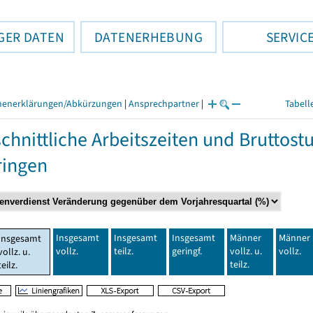
GER DATEN
DATENERHEBUNG
SERVIC
henerklärungen/Abkürzungen
|
Ansprechpartner
|
Tabell
chnittliche Arbeitszeiten und Bruttos
ringen
Insgesamt
Insgesamt
Insgesamt
Männer
Männer
Insgesamt
vollz.
teilz.
geringf.
vollz. u.
vollz.
vollz. u.
teilz.
teilz.