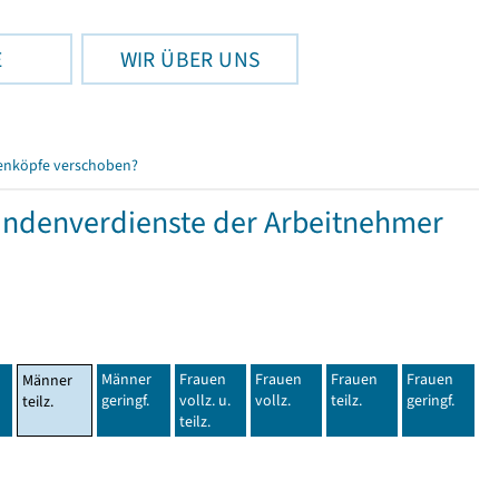
E
WIR ÜBER UNS
enköpfe verschoben?
tundenverdienste der Arbeitnehmer
Männer
Frauen
Frauen
Frauen
Frauen
Männer
geringf.
vollz. u.
vollz.
teilz.
geringf.
teilz.
teilz.