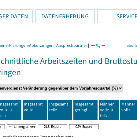
GER DATEN
DATENERHEBUNG
SERVIC
henerklärungen/Abkürzungen
|
Ansprechpartner
|
Tabell
chnittliche Arbeitszeiten und Bruttos
ringen
Insgesamt
Insgesamt
Insgesamt
Insgesamt
Männer
Männer
vollz. u.
vollz.
teilz.
geringf.
vollz. u.
vollz.
teilz.
teilz.
en jeweils übergeordneten Zusammenfassungen