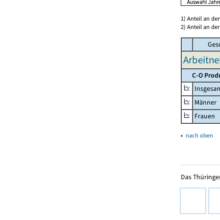
1) Anteil an d
2) Anteil an d
Ges
Arbeitn
C-O Prod
Insgesa
Männer
Frauen
▴
nach oben
Das Thüringer