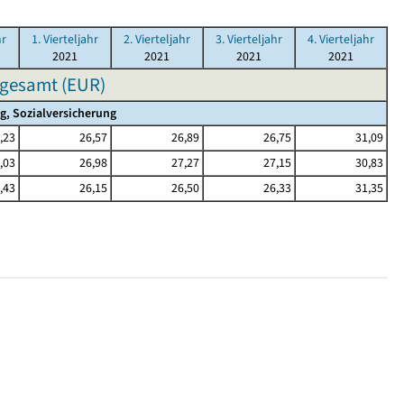
hr
1. Vierteljahr
2. Vierteljahr
3. Vierteljahr
4. Vierteljahr
2021
2021
2021
2021
sgesamt (EUR)
ng, Sozialversicherung
,23
26,57
26,89
26,75
31,09
,03
26,98
27,27
27,15
30,83
,43
26,15
26,50
26,33
31,35