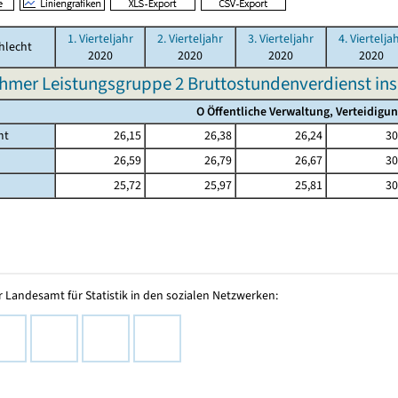
1. Vierteljahr
2. Vierteljahr
3. Vierteljahr
4. Viertelja
hlecht
2020
2020
2020
2020
hmer Leistungsgruppe 2 Bruttostundenverdienst in
O Öffentliche Verwaltung, Verteidigu
mt
26,15
26,38
26,24
30
26,59
26,79
26,67
30
25,72
25,97
25,81
30
 Landesamt für Statistik in den sozialen Netzwerken: