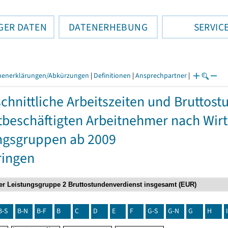
GER DATEN
DATENERHEBUNG
SERVIC
henerklärungen/Abkürzungen
|
Definitionen
|
Ansprechpartner
|
chnittliche Arbeitszeiten und Bruttos
itbeschäftigten Arbeitnehmer nach Wir
ngsgruppen ab 2009
ringen
B-S
B-N
B-F
B
C
D
E
F
G-S
G-N
G
H
I