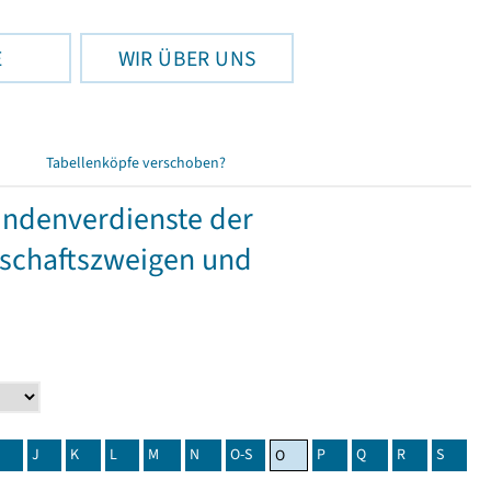
E
WIR ÜBER UNS
Tabellenköpfe verschoben?
tundenverdienste der
tschaftszweigen und
J
K
L
M
N
O-S
P
Q
R
S
O