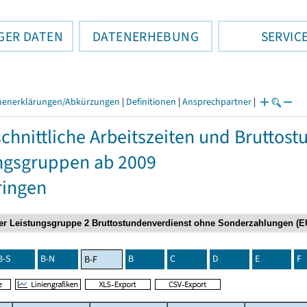
GER DATEN
DATENERHEBUNG
SERVIC
henerklärungen/Abkürzungen
|
Definitionen
|
Ansprechpartner
|
chnittliche Arbeitszeiten und Bruttos
ngsgruppen ab 2009
ringen
B-S
B-N
B
C
D
E
F
B-F