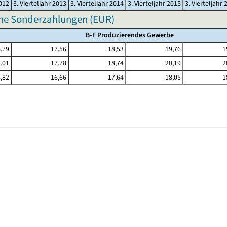
2012
3. Vierteljahr 2013
3. Vierteljahr 2014
3. Vierteljahr 2015
3. Vierteljahr 
hne Sonderzahlungen (EUR)
B-F Produzierendes Gewerbe
,79
17,56
18,53
19,76
1
,01
17,78
18,74
20,19
2
,82
16,66
17,64
18,05
1