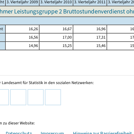
cht
3. Vierteljahr 2009
3. Vierteljahr 2010
3. Vierteljahr 2011
3. Vierteljahr 
hmer Leistungsgruppe 2 Bruttostundenverdienst o
mt
16,26
16,67
16,96
16
16,56
17,00
17,31
17
14,96
15,25
15,46
15
 Landesamt für Statistik in den sozialen Netzwerken:
 zu dieser Website:
Datenschutz
Impressum
Hinweise zur Barrierefreiheit