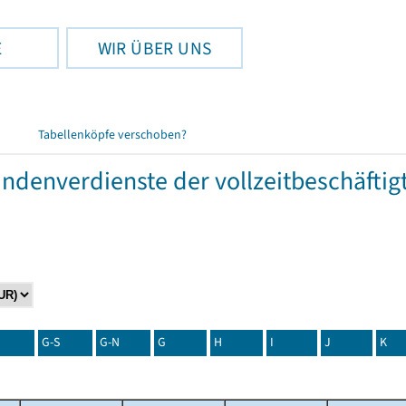
E
WIR ÜBER UNS
Tabellenköpfe verschoben?
tundenverdienste der vollzeitbeschäft
G-S
G-N
G
H
I
J
K