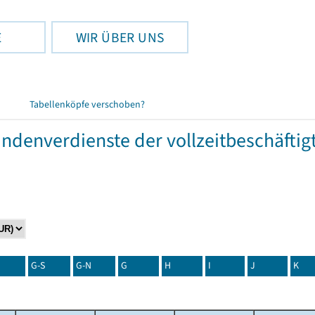
E
WIR ÜBER UNS
Tabellenköpfe verschoben?
tundenverdienste der vollzeitbeschäft
G-S
G-N
G
H
I
J
K