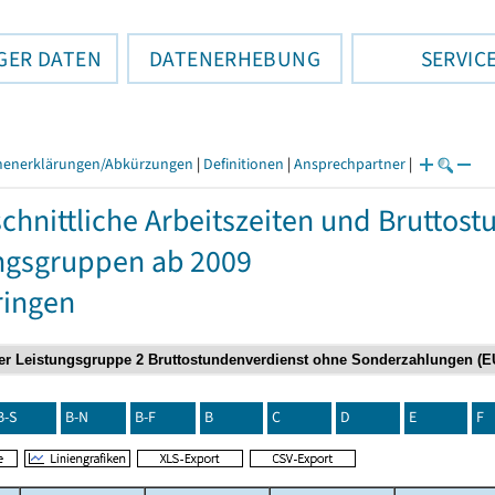
GER DATEN
DATENERHEBUNG
SERVIC
henerklärungen/Abkürzungen
|
Definitionen
|
Ansprechpartner
|
chnittliche Arbeitszeiten und Bruttos
ngsgruppen ab 2009
ringen
B-S
B-N
B-F
B
C
D
E
F