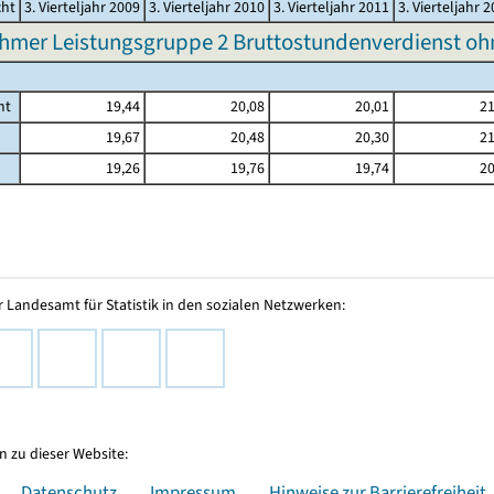
cht
3. Vierteljahr 2009
3. Vierteljahr 2010
3. Vierteljahr 2011
3. Vierteljahr 
hmer Leistungsgruppe 2 Bruttostundenverdienst o
mt
19,44
20,08
20,01
21
19,67
20,48
20,30
21
19,26
19,76
19,74
20
 Landesamt für Statistik in den sozialen Netzwerken:
 zu dieser Website:
Datenschutz
Impressum
Hinweise zur Barrierefreiheit