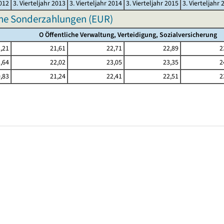
2012
3. Vierteljahr 2013
3. Vierteljahr 2014
3. Vierteljahr 2015
3. Vierteljahr 
hne Sonderzahlungen (EUR)
O Öffentliche Verwaltung, Verteidigung, Sozialversicherung
,21
21,61
22,71
22,89
2
,64
22,02
23,05
23,35
2
,83
21,24
22,41
22,51
2