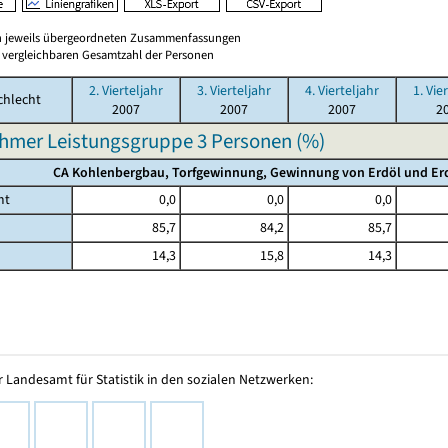
en jeweils übergeordneten Zusammenfassungen
er vergleichbaren Gesamtzahl der Personen
2. Vierteljahr
3. Vierteljahr
4. Vierteljahr
1. Vie
chlecht
2007
2007
2007
2
hmer Leistungsgruppe 3 Personen (%)
CA Kohlenbergbau, Torfgewinnung, Gewinnung von Erdöl und Erd
mt
0,0
0,0
0,0
85,7
84,2
85,7
14,3
15,8
14,3
 Landesamt für Statistik in den sozialen Netzwerken: