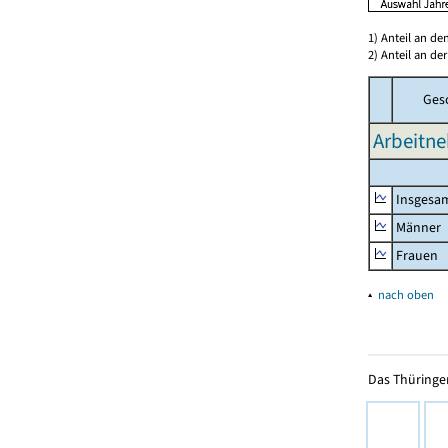
1) Anteil an d
2) Anteil an d
Ges
Arbeitne
Insgesa
Männer
Frauen
▴
nach oben
Das Thüringer