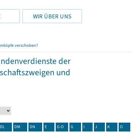
E
WIR ÜBER UNS
enköpfe verschoben?
tundenverdienste der
tschaftszweigen und
DL
DM
DN
E
G-O
G
I
J
K
O