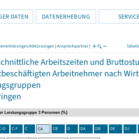
GER DATEN
DATENERHEBUNG
SERVIC
henerklärungen/Abkürzungen
|
Ansprechpartner
|
Tabell
chnittliche Arbeitszeiten und Bruttos
itbeschäftigten Arbeitnehmer nach Wir
ngsgruppen
ringen
C-O
C-F
C
CB
D
DA
DB
DE
DJ
CA