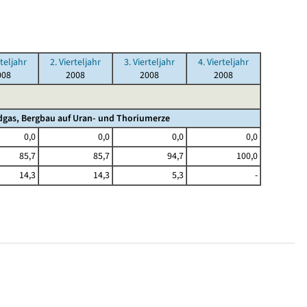
rteljahr
2. Vierteljahr
3. Vierteljahr
4. Vierteljahr
008
2008
2008
2008
gas, Bergbau auf Uran- und Thoriumerze
0,0
0,0
0,0
0,0
85,7
85,7
94,7
100,0
14,3
14,3
5,3
-