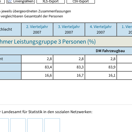
en jeweils übergeordneten Zusammenfassungen
er vergleichbaren Gesamtzahl der Personen
2. Vierteljahr
3. Vierteljahr
4. Vierteljahr
1. Vie
chlecht
2007
2007
2007
2
hmer Leistungsgruppe 3 Personen (%)
DM Fahrzeugbau
mt
2,8
2,8
2,8
83,4
83,3
83,9
16,6
16,7
16,1
 Landesamt für Statistik in den sozialen Netzwerken: