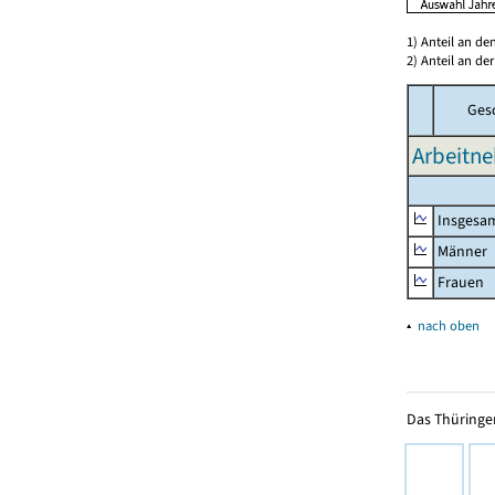
1) Anteil an d
2) Anteil an d
Ges
Arbeitne
Insgesa
Männer
Frauen
▴
nach oben
Das Thüringer