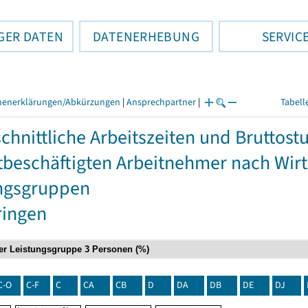
GER DATEN
DATENERHEBUNG
SERVIC
henerklärungen/Abkürzungen
|
Ansprechpartner
|
Tabell
chnittliche Arbeitszeiten und Bruttos
itbeschäftigten Arbeitnehmer nach Wir
ngsgruppen
ringen
C-O
C-F
C
CA
CB
D
DA
DB
DE
DJ