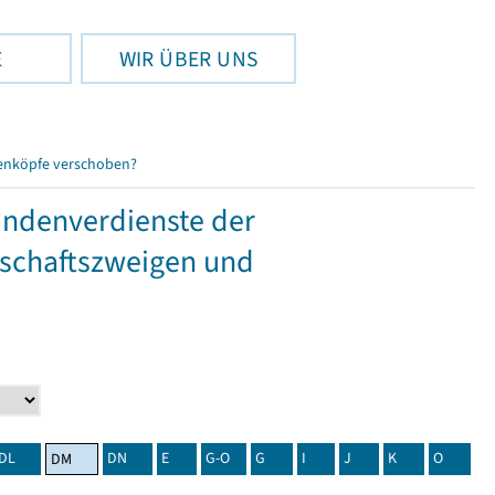
E
WIR ÜBER UNS
enköpfe verschoben?
tundenverdienste der
tschaftszweigen und
DL
DN
E
G-O
G
I
J
K
O
DM