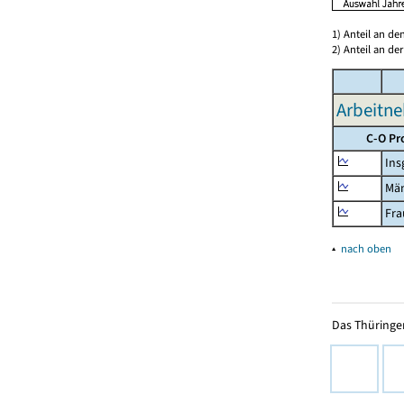
1) Anteil an d
2) Anteil an d
Arbeitne
C-O Pr
Ins
Mä
Fra
▴
nach oben
Das Thüringer