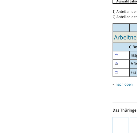
1) Anteil an d
2) Anteil an d
Arbeitne
C B
Ins
Mä
Fra
▴
nach oben
Das Thüringer