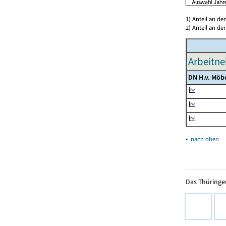
1) Anteil an d
2) Anteil an d
Arbeitne
DN H.v. Möb
▴
nach oben
Das Thüringer