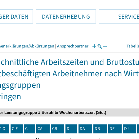
GER DATEN
DATENERHEBUNG
SERVIC
henerklärungen/Abkürzungen
|
Ansprechpartner
|
Tabell
chnittliche Arbeitszeiten und Bruttos
itbeschäftigten Arbeitnehmer nach Wir
ngsgruppen
ringen
C-O
C-F
C
CA
CB
D
DA
DB
DE
DJ