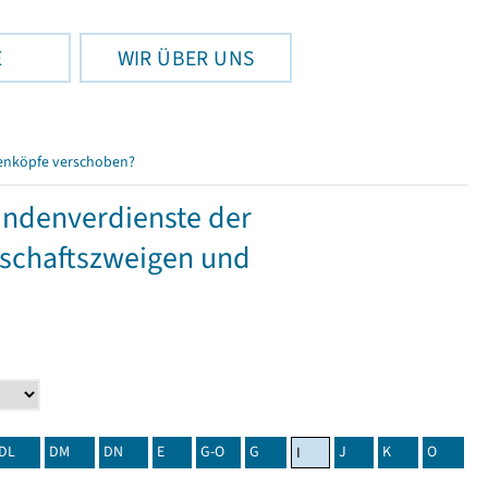
E
WIR ÜBER UNS
enköpfe verschoben?
tundenverdienste der
tschaftszweigen und
DL
DM
DN
E
G-O
G
J
K
O
I