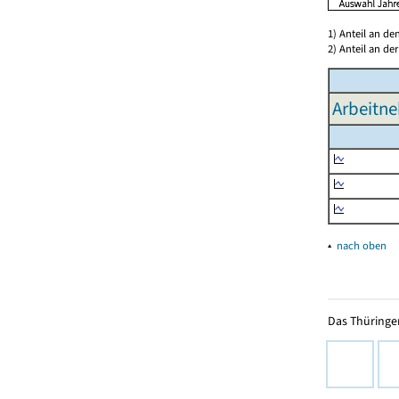
1) Anteil an d
2) Anteil an d
Arbeitne
▴
nach oben
Das Thüringer