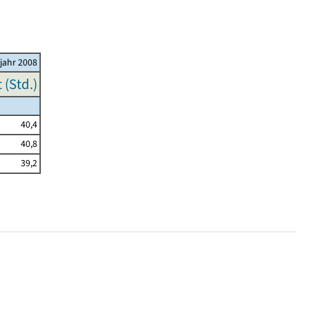
ljahr 2008
(Std.)
40,4
40,8
39,2