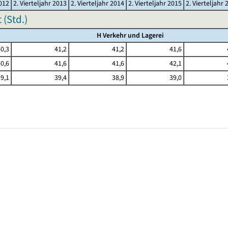
2012
2. Vierteljahr 2013
2. Vierteljahr 2014
2. Vierteljahr 2015
2. Vierteljahr 
(Std.)
H Verkehr und Lagerei
0,3
41,2
41,2
41,6
0,6
41,6
41,6
42,1
9,1
39,4
38,9
39,0