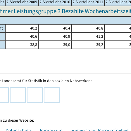
cht
2. Vierteljahr 2009
2. Vierteljahr 2010
2. Vierteljahr 2011
2. Vierteljahr 
hmer Leistungsgruppe 3 Bezahlte Wochenarbeitszeit 
mt
40,2
40,4
40,8
4
40,6
40,9
41,2
4
38,8
39,0
39,2
3
 Landesamt für Statistik in den sozialen Netzwerken:
 zu dieser Website:
Datenschutz
Impressum
Hinweise zur Barrierefreiheit