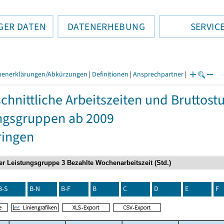
GER DATEN
DATENERHEBUNG
SERVIC
henerklärungen/Abkürzungen
|
Definitionen
|
Ansprechpartner
|
chnittliche Arbeitszeiten und Bruttos
ngsgruppen ab 2009
ringen
B-S
B-N
B-F
B
C
D
E
F