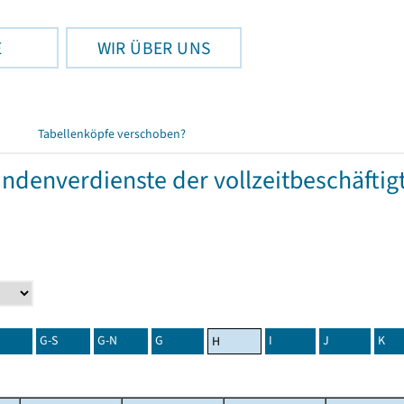
E
WIR ÜBER UNS
Tabellenköpfe verschoben?
tundenverdienste der vollzeitbeschäft
G-S
G-N
G
I
J
K
H