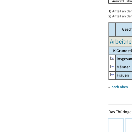
1) Anteil an d
2) Anteil an d
Gesch
Arbeitne
K Grundst
Insgesa
Männer
Frauen
▴
nach oben
Das Thüringer