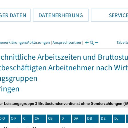
GER DATEN
DATENERHEBUNG
SERVIC
henerklärungen/Abkürzungen
|
Ansprechpartner
|
Tabell
chnittliche Arbeitszeiten und Bruttos
itbeschäftigten Arbeitnehmer nach Wir
ngsgruppen
ringen
C-O
C-F
C
CA
CB
D
DA
DB
DE
DJ