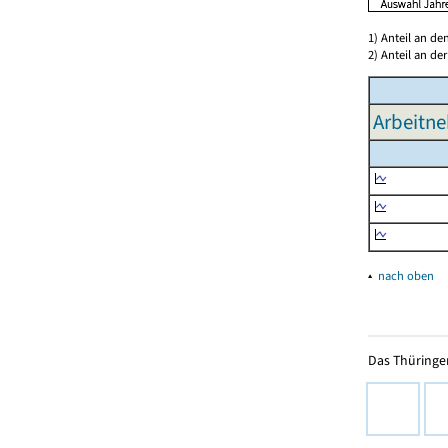
1) Anteil an d
2) Anteil an d
Arbeitne
▴
nach oben
Das Thüringer