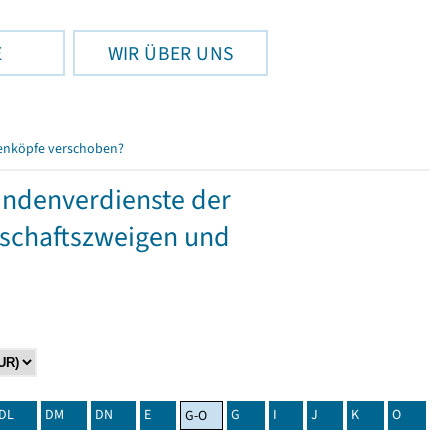
E
WIR ÜBER UNS
enköpfe verschoben?
tundenverdienste der
tschaftszweigen und
DL
DM
DN
E
G
I
J
K
O
G-O